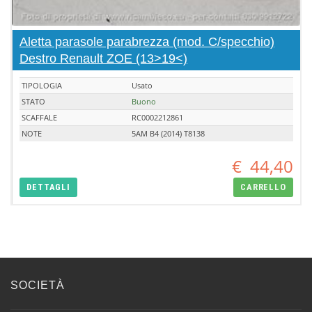
Aletta parasole parabrezza (mod. C/specchio)
Destro Renault ZOE (13>19<)
TIPOLOGIA
Usato
STATO
Buono
SCAFFALE
RC0002212861
NOTE
5AM B4 (2014) T8138
€
44,40
DETTAGLI
CARRELLO
SOCIETÀ