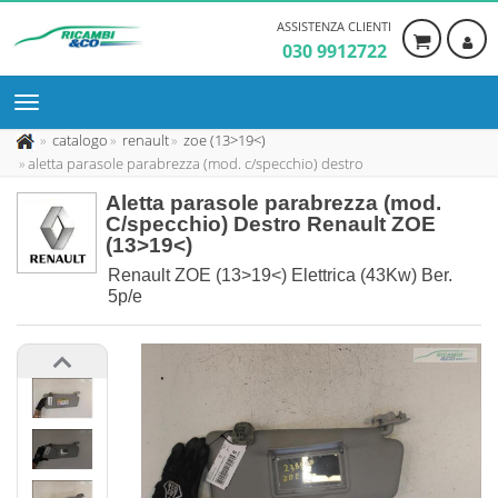
ASSISTENZA CLIENTI
030 9912722
catalogo
renault
zoe (13>19<)
aletta parasole parabrezza (mod. c/specchio) destro
Aletta parasole parabrezza (mod.
C/specchio) Destro Renault ZOE
(13>19<)
Renault ZOE (13>19<) Elettrica (43Kw) Ber.
5p/e