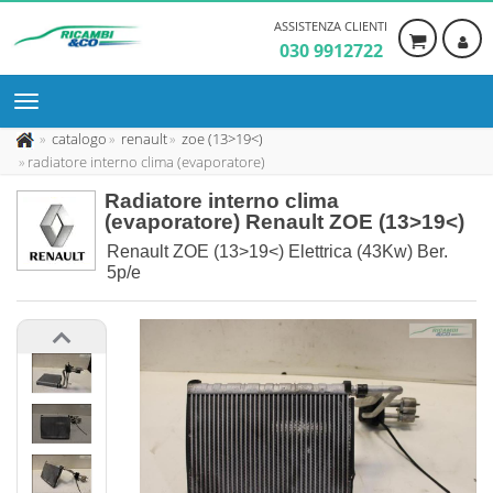
ASSISTENZA CLIENTI
030 9912722
catalogo
renault
zoe (13>19<)
radiatore interno clima (evaporatore)
Radiatore interno clima
(evaporatore) Renault ZOE (13>19<)
Renault ZOE (13>19<) Elettrica (43Kw) Ber.
5p/e