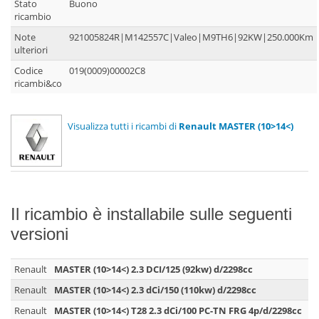
Stato
Buono
ricambio
Note
921005824R|M142557C|Valeo|M9TH6|92KW|250.000Km
ulteriori
Codice
019(0009)00002C8
ricambi&co
Visualizza tutti i ricambi di
Renault MASTER (10>14<)
Il ricambio è installabile sulle seguenti
versioni
Renault
MASTER (10>14<) 2.3 DCI/125 (92kw) d/2298cc
Renault
MASTER (10>14<) 2.3 dCi/150 (110kw) d/2298cc
Renault
MASTER (10>14<) T28 2.3 dCi/100 PC-TN FRG 4p/d/2298cc