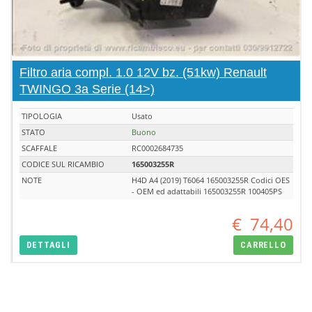
Filtro aria compl. 1.0 12V bz. (51kw) Renault
TWINGO 3a Serie (14>)
TIPOLOGIA
Usato
STATO
Buono
SCAFFALE
RC0002684735
CODICE SUL RICAMBIO
165003255R
NOTE
H4D A4 (2019) T6064 165003255R Codici OES
- OEM ed adattabili 165003255R 100405PS
€
74,40
DETTAGLI
CARRELLO