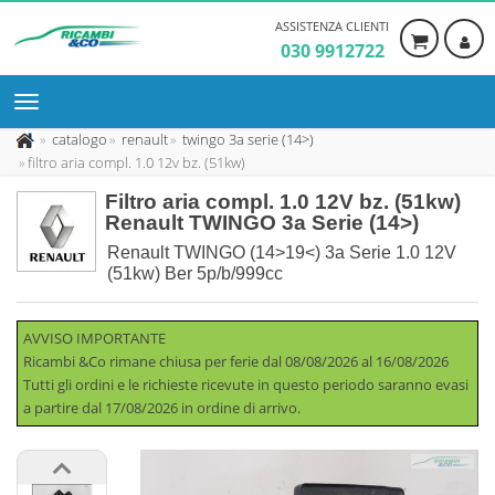
ASSISTENZA CLIENTI
030 9912722
catalogo
renault
twingo 3a serie (14>)
filtro aria compl. 1.0 12v bz. (51kw)
Filtro aria compl. 1.0 12V bz. (51kw)
Renault TWINGO 3a Serie (14>)
Renault TWINGO (14>19<) 3a Serie 1.0 12V
(51kw) Ber 5p/b/999cc
AVVISO IMPORTANTE
Ricambi &Co rimane chiusa per ferie dal 08/08/2026 al 16/08/2026
Tutti gli ordini e le richieste ricevute in questo periodo saranno evasi
a partire dal 17/08/2026 in ordine di arrivo.