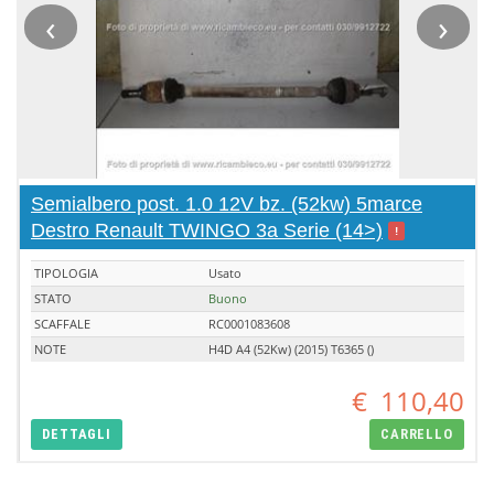
‹
›
Semialbero post. 1.0 12V bz. (52kw) 5marce
Destro Renault TWINGO 3a Serie (14>)
!
TIPOLOGIA
Usato
STATO
Buono
SCAFFALE
RC0001083608
NOTE
H4D A4 (52Kw) (2015) T6365 ()
€
110,40
DETTAGLI
CARRELLO