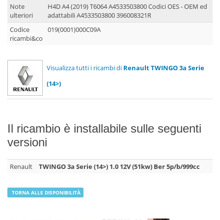
Note
H4D A4 (2019) T6064 A4533503800 Codici OES - OEM ed
ulteriori
adattabili A4533503800 396008321R
Codice
019(0001)000C09A
ricambi&co
Visualizza tutti i ricambi di
Renault TWINGO 3a Serie
(14>)
Il ricambio è installabile sulle seguenti
versioni
Renault
TWINGO 3a Serie (14>) 1.0 12V (51kw) Ber 5p/b/999cc
TORNA ALLE DISPONIBILITÀ