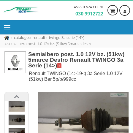
ASSISTENZA CLIENTI
030 9912722
catalogo
renault
twingo 3a serie (14>)
semialbero post. 1.0 12v bz. (51kw) 5marce destro
Semialbero post. 1.0 12V bz. (51kw)
5marce Destro Renault TWINGO 3a
Serie (14>)
!
Renault TWINGO (14>19<) 3a Serie 1.0 12V
(51kw) Ber 5p/b/999cc