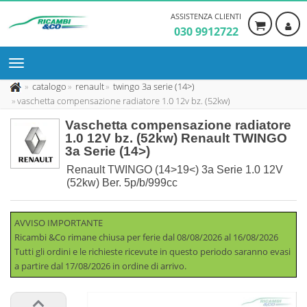
ASSISTENZA CLIENTI
030 9912722
catalogo
renault
twingo 3a serie (14>)
vaschetta compensazione radiatore 1.0 12v bz. (52kw)
Vaschetta compensazione radiatore
1.0 12V bz. (52kw) Renault TWINGO
3a Serie (14>)
Renault TWINGO (14>19<) 3a Serie 1.0 12V
(52kw) Ber. 5p/b/999cc
AVVISO IMPORTANTE
Ricambi &Co rimane chiusa per ferie dal 08/08/2026 al 16/08/2026
Tutti gli ordini e le richieste ricevute in questo periodo saranno evasi
a partire dal 17/08/2026 in ordine di arrivo.