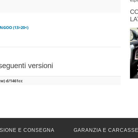
espl
CO
LA
NGOO (13>20<)
 seguenti versioni
kw) d/1461cc
SIONE E CONSEGNA
GARANZIA E CARCASS