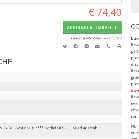
€ 74,40
CO
AGGIUNGI AL CARRELLO
buo
I prezzi si intendono iva compresa
il r
part
poss
CHE
dis
il r
graf
poss
da 
il r
evid
chie
cent
NB: 
NENTAL 820065131**** Codici OES - OEM ed adattabili
vern