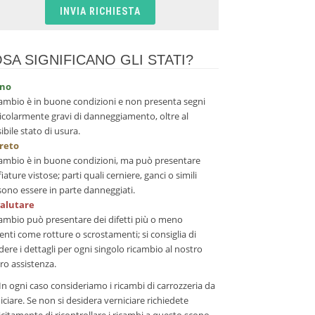
SA SIGNIFICANO GLI STATI?
no
icambio è in buone condizioni e non presenta segni
icolarmente gravi di danneggiamento, oltre al
ibile stato di usura.
creto
icambio è in buone condizioni, ma può presentare
fiature vistose; parti quali cerniere, ganci o simili
ono essere in parte danneggiati.
valutare
icambio può presentare dei difetti più o meno
enti come rotture o scrostamenti; si consiglia di
dere i dettagli per ogni singolo ricambio al nostro
ro assistenza.
In ogni caso consideriamo i ricambi di carrozzeria da
iciare. Se non si desidera verniciare richiedete