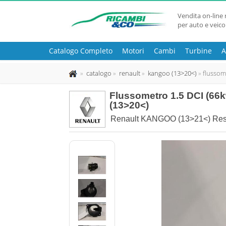
Vendita on-line 
per auto e veico
Catalogo Completo
Motori
Cambi
Turbine
A
catalogo
renault
kangoo (13>20<)
flussom
Flussometro 1.5 DCI (6
(13>20<)
Renault KANGOO (13>21<) Resty