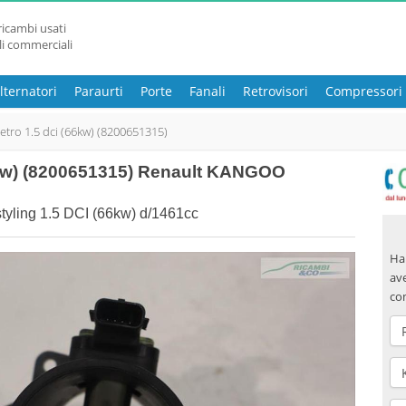
ricambi usati
li commerciali
lternatori
Paraurti
Porte
Fanali
Retrovisori
Compressori
etro 1.5 dci (66kw) (8200651315)
6kw) (8200651315) Renault KANGOO
ling 1.5 DCI (66kw) d/1461cc
Hai
ave
co