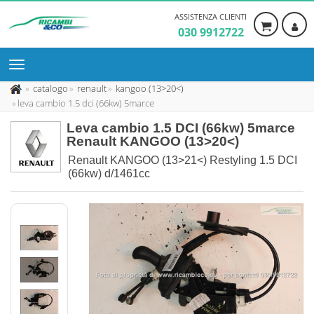
ASSISTENZA CLIENTI
030 9912722
catalogo
renault
kangoo (13>20<)
leva cambio 1.5 dci (66kw) 5marce
Leva cambio 1.5 DCI (66kw) 5marce
Renault KANGOO (13>20<)
Renault KANGOO (13>21<) Restyling 1.5 DCI
(66kw) d/1461cc