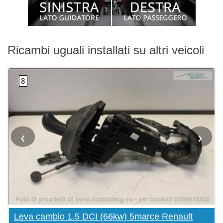
Ricambi uguali installati su altri veicoli
‹
›
Leva cambio 1.5 DCI (66kw) 5marce Renault