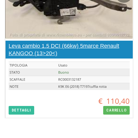
Leva cambio 1.5 DCI (66kw) 5marce Renault
KANGOO (13>20<)
TIPOLOGIA
Usato
STATO
Buono
SCAFFALE
RC0003132187
NOTE
K9K E6 (2018) T7197cuffia rotta
€
110,40
DETTAGLI
CARRELLO