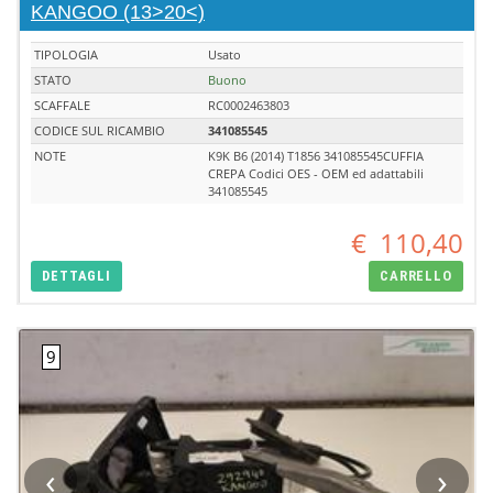
KANGOO (13>20<)
TIPOLOGIA
Usato
STATO
Buono
SCAFFALE
RC0002463803
CODICE SUL RICAMBIO
341085545
NOTE
K9K B6 (2014) T1856 341085545CUFFIA
CREPA Codici OES - OEM ed adattabili
341085545
€
110,40
DETTAGLI
CARRELLO
‹
›