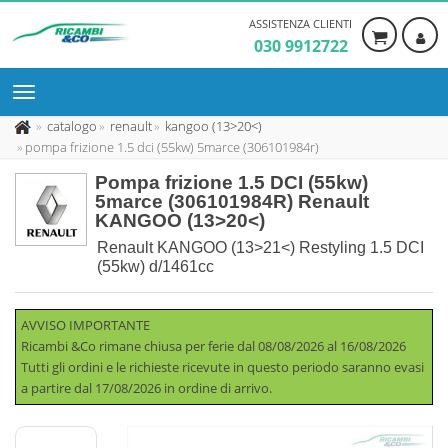
ASSISTENZA CLIENTI
030 9912722
catalogo
renault
kangoo (13>20<)
pompa frizione 1.5 dci (55kw) 5marce (306101984r)
Pompa frizione 1.5 DCI (55kw)
5marce (306101984R) Renault
KANGOO (13>20<)
Renault KANGOO (13>21<) Restyling 1.5 DCI
(55kw) d/1461cc
AVVISO IMPORTANTE
Ricambi &Co rimane chiusa per ferie dal 08/08/2026 al 16/08/2026
Tutti gli ordini e le richieste ricevute in questo periodo saranno evasi
a partire dal 17/08/2026 in ordine di arrivo.