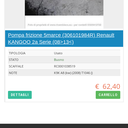
Pompa frizione 5marce (306101984R) Renault
KANGOO 2a Serie (08>13<)
TIPOLOGIA
Usato
STATO
Buono
SCAFFALE
RC0001038519
NOTE
K9K A8 (kw) (2008) T1046 ()
€
62,40
DETTAGLI
CARRELLO