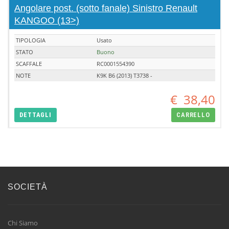
Angolare post. (sotto fanale) Sinistro Renault
KANGOO (13>)
TIPOLOGIA
Usato
STATO
Buono
SCAFFALE
RC0001554390
NOTE
K9K B6 (2013) T3738 -
€
38,40
DETTAGLI
CARRELLO
SOCIETÀ
Chi Siamo