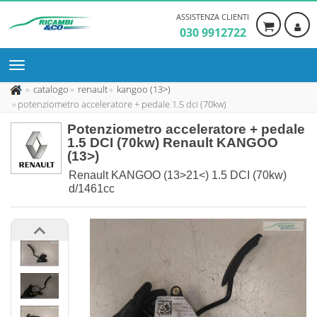
ASSISTENZA CLIENTI
030 9912722
catalogo
renault
kangoo (13>)
potenziometro acceleratore + pedale 1.5 dci (70kw)
Potenziometro acceleratore + pedale
1.5 DCI (70kw) Renault KANGOO
(13>)
Renault KANGOO (13>21<) 1.5 DCI (70kw)
d/1461cc