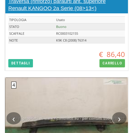
Traversa (rinforzo) paraurti ant. superiore
Renault KANGOO 2a Serie (08>13<)
TIPOLOGIA
Usato
STATO
Buono
SCAFFALE
RC0003102155
NOTE
K9K C8 (2008) T6314
€
86,40
DETTAGLI
CARRELLO
‹
›