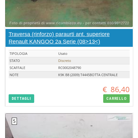
Traversa (rinforzo) paraurti ant. superiore
Renault KANGOO 2a Serie (08>13<)
TIPOLOGIA
Usato
STATO
Discreto
SCAFFALE
RC0002048790
NOTE
K9K B8 (2009) T4445BOTTA CENTRALE
€
86,40
DETTAGLI
CARRELLO