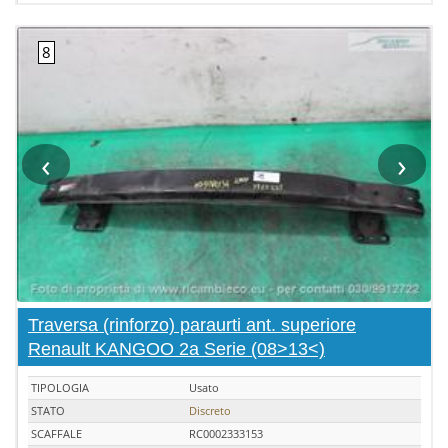
‹
›
Traversa (rinforzo) paraurti ant. superiore
Renault KANGOO 2a Serie (08>13<)
TIPOLOGIA
Usato
STATO
Discreto
SCAFFALE
RC0002333153