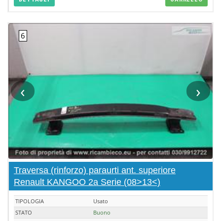
‹
›
Traversa (rinforzo) paraurti ant. superiore
Renault KANGOO 2a Serie (08>13<)
TIPOLOGIA
Usato
STATO
Buono