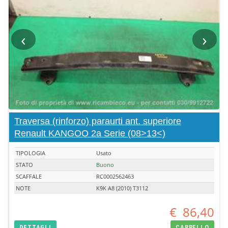
‹
›
Traversa (rinforzo) paraurti ant. superiore
Renault KANGOO 2a Serie (08>13<)
TIPOLOGIA
Usato
STATO
Buono
SCAFFALE
RC0002562463
NOTE
K9K A8 (2010) T3112
€
86,40
DETTAGLI
CARRELLO