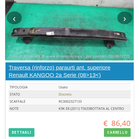
‹
›
Traversa (rinforzo) paraurti ant. superiore
Renault KANGOO 2a Serie (08>13<)
TIPOLOGIA
Usato
STATO
Discreto
SCAFFALE
RC0002327133
NOTE
K9K E8 (2011) T5633BOTTATA AL CENTRO
€
86,40
DETTAGLI
CARRELLO