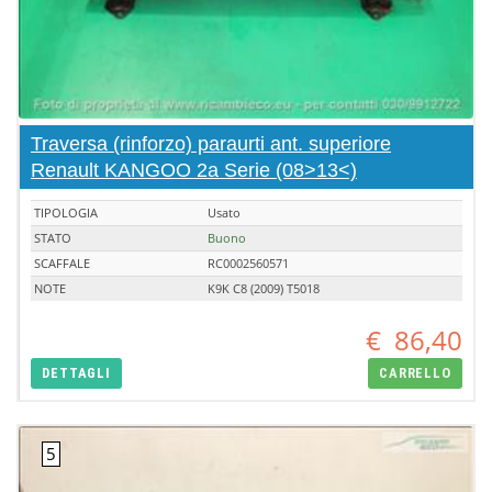
Traversa (rinforzo) paraurti ant. superiore
Renault KANGOO 2a Serie (08>13<)
TIPOLOGIA
Usato
STATO
Buono
SCAFFALE
RC0002560571
NOTE
K9K C8 (2009) T5018
€
86,40
DETTAGLI
CARRELLO