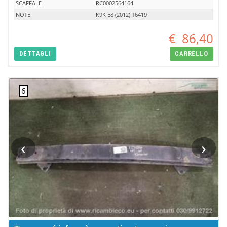
SCAFFALE
RC0002564164
NOTE
K9K E8 (2012) T6419
€
86,40
DETTAGLI
CARRELLO
‹
›