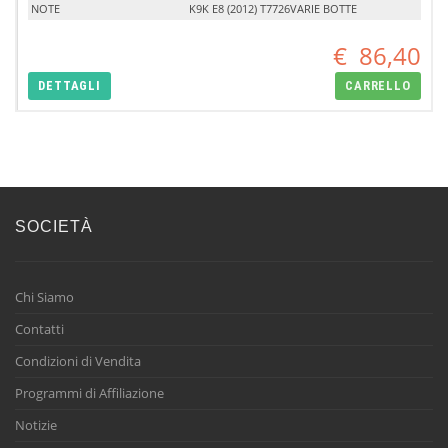
NOTE
K9K E8 (2012) T7726VARIE BOTTE
€
86,40
DETTAGLI
CARRELLO
SOCIETÀ
Chi Siamo
Contatti
Condizioni di Vendita
Programmi di Affiliazione
Notizie