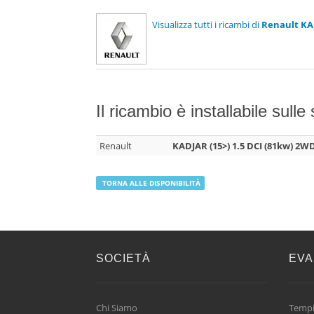
Visualizza tutti i ricambi di
Renault KA
Il ricambio è installabile sulle
Renault
KADJAR (15>) 1.5 DCI (81kw) 2W
TORNA ALLE DISPONIBILITÀ
SOCIETÀ
EVA
Chi Siamo
Tempi