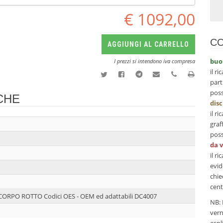
€ 1092,00
CO
AGGIUNGI AL CARRELLO
buo
I prezzi si intendono iva compresa
il r
part
poss
CHE
dis
il r
graf
poss
da 
il r
evid
chie
cent
9CORPO ROTTO Codici OES - OEM ed adattabili DC4007
NB: 
vern