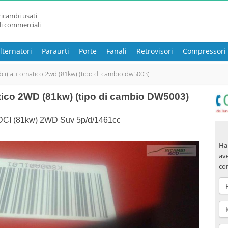
ricambi usati
li commerciali
lternatori
Paraurti
Porte
Fanali
Retrovisori
Compressori
dci) automatico 2wd (81kw) (tipo di cambio dw5003)
tico 2WD (81kw) (tipo di cambio DW5003)
DCI (81kw) 2WD Suv 5p/d/1461cc
Hai
ave
co