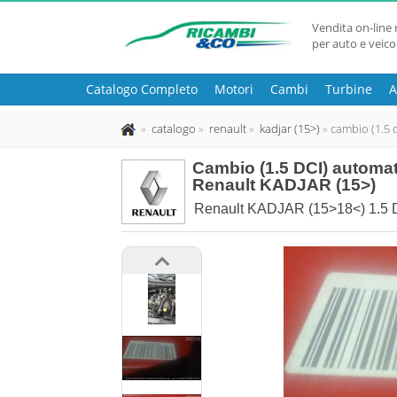
Vendita on-line 
per auto e veico
Catalogo Completo
Motori
Cambi
Turbine
A
catalogo
renault
kadjar (15>)
cambio (1.5 
Cambio (1.5 DCI) automa
Renault KADJAR (15>)
Renault KADJAR (15>18<) 1.5 