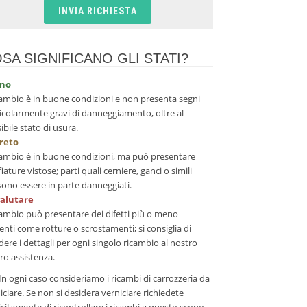
SA SIGNIFICANO GLI STATI?
no
icambio è in buone condizioni e non presenta segni
icolarmente gravi di danneggiamento, oltre al
ibile stato di usura.
creto
icambio è in buone condizioni, ma può presentare
fiature vistose; parti quali cerniere, ganci o simili
ono essere in parte danneggiati.
valutare
icambio può presentare dei difetti più o meno
enti come rotture o scrostamenti; si consiglia di
dere i dettagli per ogni singolo ricambio al nostro
ro assistenza.
In ogni caso consideriamo i ricambi di carrozzeria da
iciare. Se non si desidera verniciare richiedete