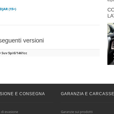
espl
DJAR (15>)
CO
LA
 seguenti versioni
D Suv 5p/d/1461cc
SIONE E CONSEGNA
GARANZIA E CARCASS
 di evasione
Garanzie sui prodotti