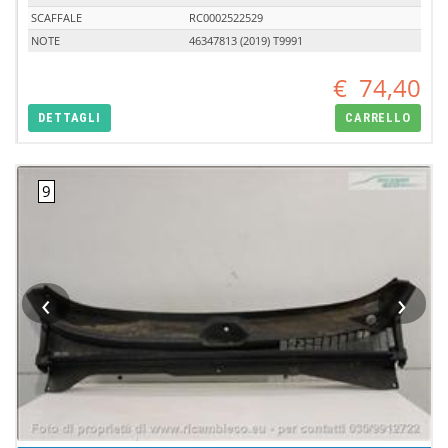
SCAFFALE
RC0002522529
NOTE
46347813 (2019) T9991
€
74,40
DETTAGLI
CARRELLO
‹
›