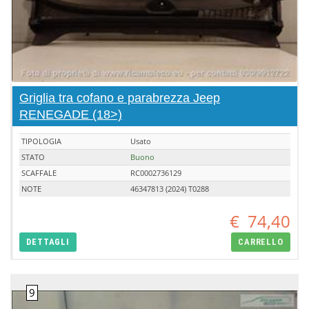
Griglia tra cofano e parabrezza Jeep
RENEGADE (18>)
TIPOLOGIA
Usato
STATO
Buono
SCAFFALE
RC0002736129
NOTE
46347813 (2024) T0288
€
74,40
DETTAGLI
CARRELLO