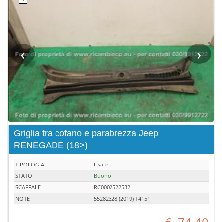
‹
›
Griglia tra cofano e parabrezza Jeep
RENEGADE (18>)
TIPOLOGIA
Usato
STATO
Buono
SCAFFALE
RC0002522532
NOTE
55282328 (2019) T4151
€
74,40