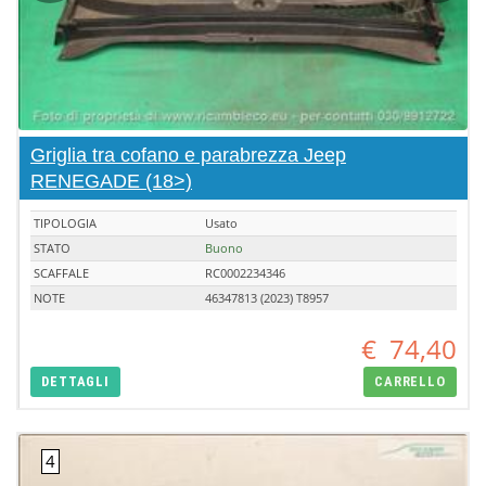
Griglia tra cofano e parabrezza Jeep
RENEGADE (18>)
TIPOLOGIA
Usato
STATO
Buono
SCAFFALE
RC0002234346
NOTE
46347813 (2023) T8957
€
74,40
DETTAGLI
CARRELLO