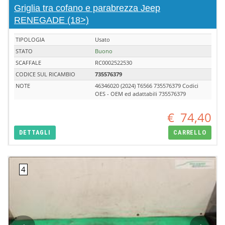
Griglia tra cofano e parabrezza Jeep
RENEGADE (18>)
TIPOLOGIA
Usato
STATO
Buono
SCAFFALE
RC0002522530
CODICE SUL RICAMBIO
735576379
NOTE
46346020 (2024) T6566 735576379 Codici
OES - OEM ed adattabili 735576379
€
74,40
DETTAGLI
CARRELLO