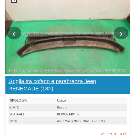
‹
›
Griglia tra cofano e parabrezza Jeep
RENEGADE (18>)
TIPOLOGIA
Usato
STATO
Buono
SCAFFALE
RC0002149139
NOTE
46337540 (2023) T0415 GREZZO