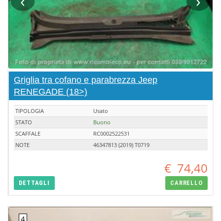
‹
›
Griglia tra cofano e parabrezza Jeep
RENEGADE (18>)
TIPOLOGIA
Usato
STATO
Buono
SCAFFALE
RC0002522531
NOTE
46347813 (2019) T0719
€
74,40
DETTAGLI
CARRELLO