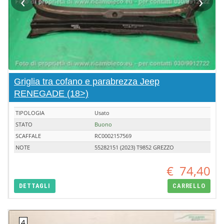
‹
›
Griglia tra cofano e parabrezza Jeep
RENEGADE (18>)
TIPOLOGIA
Usato
STATO
Buono
SCAFFALE
RC0002157569
NOTE
55282151 (2023) T9852 GREZZO
€
74,40
DETTAGLI
CARRELLO