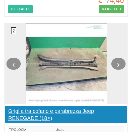
€
74,40
DETTAGLI
CARRELLO
‹
›
Griglia tra cofano e parabrezza Jeep
RENEGADE (18>)
TIPOLOGIA
Usato