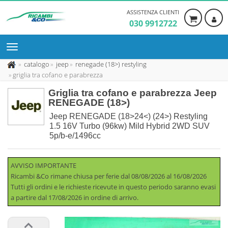
ASSISTENZA CLIENTI
030 9912722
catalogo
jeep
renegade (18>) restyling
griglia tra cofano e parabrezza
Griglia tra cofano e parabrezza Jeep
RENEGADE (18>)
Jeep RENEGADE (18>24<) (24>) Restyling
1.5 16V Turbo (96kw) Mild Hybrid 2WD SUV
5p/b-e/1496cc
AVVISO IMPORTANTE
Ricambi &Co rimane chiusa per ferie dal 08/08/2026 al 16/08/2026
Tutti gli ordini e le richieste ricevute in questo periodo saranno evasi
a partire dal 17/08/2026 in ordine di arrivo.