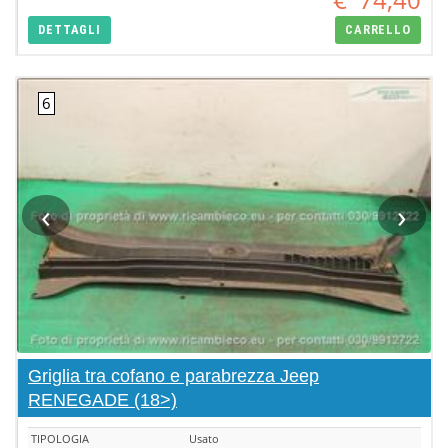
DETTAGLI
CARRELLO
‹
›
Griglia tra cofano e parabrezza Jeep
RENEGADE (18>)
TIPOLOGIA
Usato