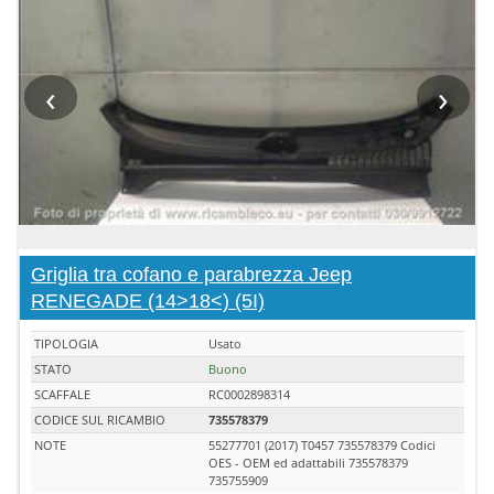
‹
›
Griglia tra cofano e parabrezza Jeep
RENEGADE (14>18<) (5I)
TIPOLOGIA
Usato
STATO
Buono
SCAFFALE
RC0002898314
CODICE SUL RICAMBIO
735578379
NOTE
55277701 (2017) T0457 735578379 Codici
OES - OEM ed adattabili 735578379
735755909