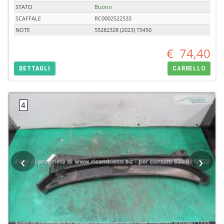
STATO
Buono
SCAFFALE
RC0002522533
NOTE
55282328 (2023) T5450
€
74,40
DETTAGLI
CARRELLO
‹
›