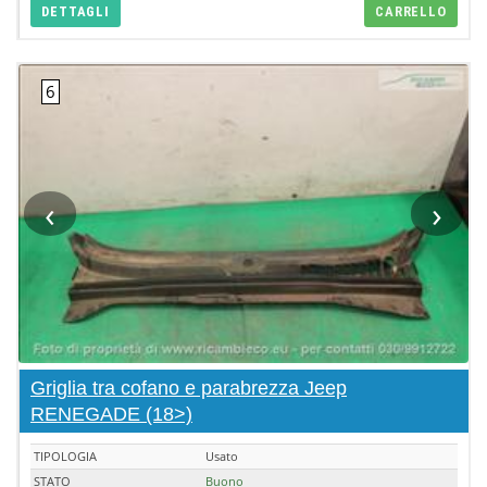
DETTAGLI
CARRELLO
‹
›
Griglia tra cofano e parabrezza Jeep
RENEGADE (18>)
TIPOLOGIA
Usato
STATO
Buono