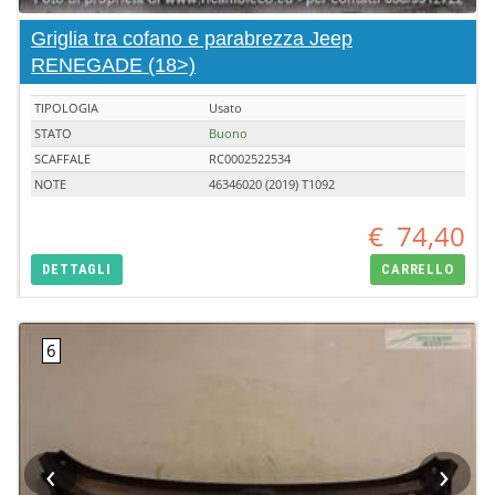
Griglia tra cofano e parabrezza Jeep
RENEGADE (18>)
TIPOLOGIA
Usato
STATO
Buono
SCAFFALE
RC0002522534
NOTE
46346020 (2019) T1092
€
74,40
DETTAGLI
CARRELLO
‹
›