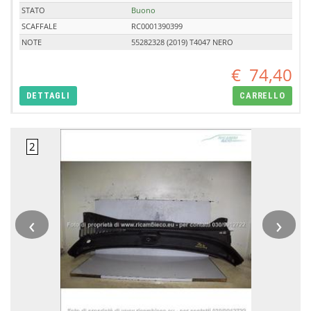
STATO
Buono
SCAFFALE
RC0001390399
NOTE
55282328 (2019) T4047 NERO
€
74,40
DETTAGLI
CARRELLO
‹
›