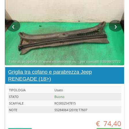
‹
›
Griglia tra cofano e parabrezza Jeep
RENEGADE (18>)
TIPOLOGIA
Usato
STATO
Buono
SCAFFALE
RC0002547815
NOTE
55284064 (2019) T7607
€
74,40