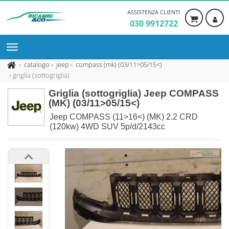
ASSISTENZA CLIENTI
030 9912722
catalogo
jeep
compass (mk) (03/11>05/15<)
griglia (sottogriglia)
Griglia (sottogriglia) Jeep COMPASS
(MK) (03/11>05/15<)
Jeep COMPASS (11>16<) (MK) 2.2 CRD
(120kw) 4WD SUV 5p/d/2143cc