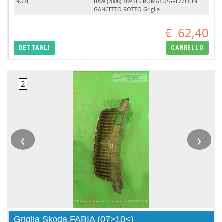
NOTE
BXW (2008) T8931 CROMATO/GREZZOUN
GANCETTO ROTTO Griglia
€
62,40
DETTAGLI
CARRELLO
‹
›
Griglia Skoda FABIA (07>10<)