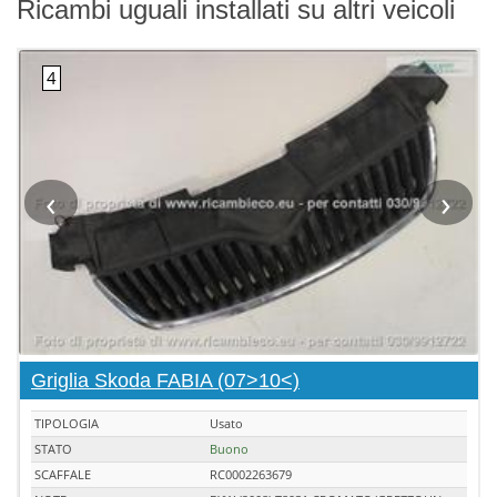
Ricambi uguali installati su altri veicoli
‹
›
Griglia Skoda FABIA (07>10<)
TIPOLOGIA
Usato
STATO
Buono
SCAFFALE
RC0002263679