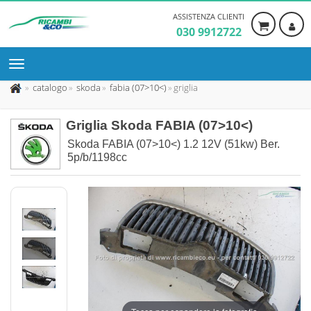
ASSISTENZA CLIENTI
030 9912722
catalogo
skoda
fabia (07>10<)
griglia
Griglia Skoda FABIA (07>10<)
Skoda FABIA (07>10<) 1.2 12V (51kw) Ber.
5p/b/1198cc